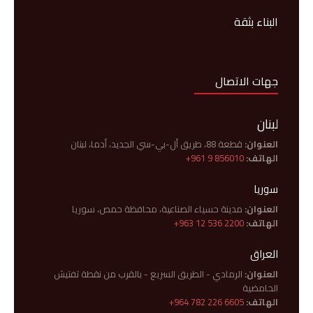
البناء بثقة
جهات الاتصال
لبنان
العنوان:
قطعة 88، طريق أل-بي-سي الجديد، أدما، لبنان
الهاتف:
+961 9 856010
سوريا
العنوان:
مدينة حسياء الصناعية، محافظة حمص، سوريا
الهاتف:
+963 12 536 2200
العراق
العنوان:
الرمادي - الطريق السريع - بالقرب من نقطة تفتيش
الحامضية
الهاتف:
+964 782 226 6605