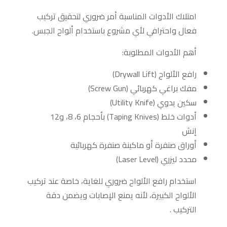
امتلاك الأدوات المناسبة أمر ضروري لتحقيق تركيب
فعال واحترافي لأي مشروع باستخدام ألواح الجبس.
أهم الأدوات المطلوبة:
رافع الألواح (Drywall Lift)
مفك براغي كهربائي (Screw Gun)
سكين يدوي (Utility Knife)
أدوات خلط (Taping Knives) بأحجام 6، 8، و12
إنش
أوراق صنفرة أو ماكينة صنفرة كهربائية
محدد ليزري (Laser Level)
استخدام رافع الألواح ضروري للغاية، خاصة عند تركيب
الألواح الكبيرة، لأنه يمنع الإصابات ويضمن دقة
التركيب .