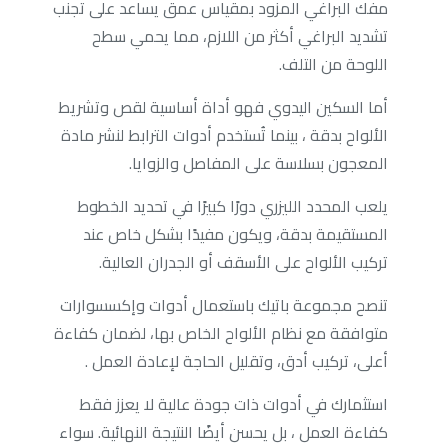
مفك البراغي المزود بمقياس عمق يساعد على تجنب
تشديد البراغي أكثر من اللازم، مما يحمي سطح
اللوحة من التلف.
أما السكين اليدوي فهو أداة أساسية لقص وتشريط
الألواح بدقة ، بينما تُستخدم أدوات الترابط لنشر مادة
المعجون بسلاسة على المفاصل والزوايا.
يلعب المحدد الليزري دورًا كبيرًا في تحديد الخطوط
المستقيمة بدقة، ويكون مفيدًا بشكل خاص عند
تركيب الألواح على الأسقف أو الجدران العالية.
تنصح مجموعة باتيك باستعمال أدوات وإكسسوارات
متوافقة مع نظام الألواح الخاص بها، لضمان كفاءة
أعلى، تركيب أدق، وتقليل الحاجة لإعادة العمل .
استثمارك في أدوات ذات جودة عالية لا يعزز فقط
كفاءة العمل ، بل يحسن أيضًا النتيجة النهائية. سواء