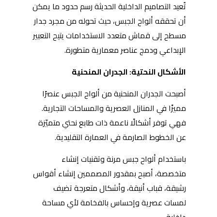
تُعيد التصاميم الداخلية الحديثة رسم حدود ما يمكن
أن تحققه ألواح الجبس، حيث تحوله من مجرد جدار
مسطح إلى قماش متعدد الاستخدامات يتيح التعبير
الإبداعي ودمج عناصر معمارية متطورة.
الأشكال النحتية: الجدران المنحنية
أصبحت الجدران المنحنية من ألواح الجبس عنصرًا
مميزًا في المنازل العصرية والمساحات التجارية.
فهي توفر أشكالًا ناعمة ذات طابع نحتي متميّزة
عن الخطوط الصارمة في العمارة التقليدية.
باستخدام ألواح جبس مرنة وتقنيات إنشاء
متخصصة، أصبح بمقدور المصممين إنشاء أقواس
رشيقة، قباب أنيقة، وأشكال متعرجة تضيف
لمسات عصرية وإحساس بالفخامة لأي مساحة