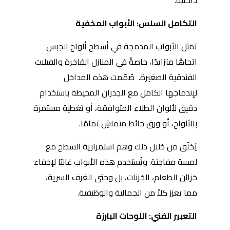
داخلية.
التكامل السلس: الأبواب المخفية
تمثل الأبواب المدمجة في أسطح ألواح الجبس
اتجاهًا متزايدًا، خاصةً في المنازل الفاخرة والفيلات
الفندقية الصغيرة. صُمّمت هذه المداخل
لإندماجها الكامل مع الجدران المحيطة باستخدام
دقيق لألوان الطلاء المتوافقة، أو تغطية مستمرة
بالألواح، أو ورق حائط متماشٍ تمامًا.
يُخلَق من خلال ذلك وهم استمرارية السطح مع
لمسة مفاجئة. وتُستخدم هذه الأبواب غالبًا لإخفاء
خزائن الطعام، الخزنات، بل وحتى الغرف السرية،
مما يعزز كلاً من الجمالية والوظيفية.
التعبير الفني: اللوحات البارزة