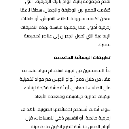
تقدم مجموعة باتيك ألواح باتيك الزخرفية، التي
صُمّمت لتجمع بين الوظيفة والجمال، سطحًا ناعمًا
يمكن تكييفه بسهولة للطلاء، النقوش، أو طبقات
زخرفية أخرى، مما يجعلها مناسبة لهذه التطبيقات
الإبداعية التي تحول الجدران إلى عناصر تصميمية
مميزة.
تطبيقات الوسائط المتعددة
بدأ المصممون في تجربة استخدام مواد متعددة
معًا، من خلال دمج ألواح الجبس مع مواد تكميلية
مثل الخشب، المعادن، أو أقمشة مُدْرَجة لإنشاء
تركيبات جدارية ديناميكية ومتعددة الأبعاد.
سواء أكانت تُستخدم لخصائصها الصوتية، لأهداف
زخرفية خالصة، أو لتقسيم ذكي للمساحات، فإن
ألواح الجبس بلا شك تتطور لتكون مادة مرنة