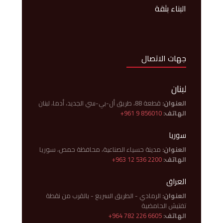
البناء بثقة
جهات الاتصال
لبنان
العنوان:
قطعة 88، طريق أل-بي-سي الجديد، أدما، لبنان
الهاتف:
+961 9 856010
سوريا
العنوان:
مدينة حسياء الصناعية، محافظة حمص، سوريا
الهاتف:
+963 12 536 2200
العراق
العنوان:
الرمادي - الطريق السريع - بالقرب من نقطة
تفتيش الحامضية
الهاتف:
+964 782 226 6605