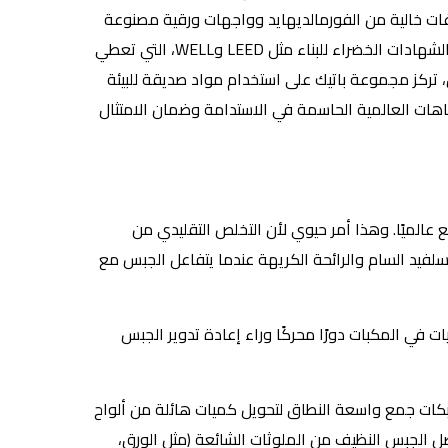
اغات خالية من الفورمالديهايد وواجهات ورقية مصنوعة
من مصادر متجددة. هذه التحسينات تستجيب مباشرة لمتطلبات الشهادات الخضراء للبناء مثل LEED وWELL، التي تعطي
ل، تركز مجموعة باتيك على استخدام مواد صديقة للبيئة
جاهات العالمية الحاسمة في الاستدامة وضمان الامتثال
ناء والهدم (C&D) من الجبس تتوسع عالميًا. وهذا أمر حيوي لأن التخلص التقليدي من
سلفيد السام والرائحة الكريهة عندما يتفاعل الجبس مع
ات في المكبات دورًا محركًا وراء إعادة تدوير الجبس
ة، تقوم منظمات مثل Gyp Eco بتأسيس شبكات جمع واسعة النطاق لتحويل كميات هائلة من ألواح
 الجبس النظيف من الملوثات الشائعة (مثل الورق،