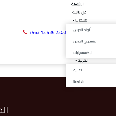
الرئيسية
عن باتيك
منتجاتنا
المكافآت
ألواح الجبس
+963 12 536 2200
مشاريعنا
مسحوق الجبس
انضم إلينا
تواصل معنا
الإكسسوارات
العربية
العربية
English
ال