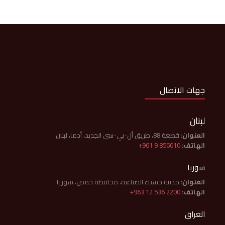
جهات الاتصال
لبنان
العنوان:
قطعة 88، طريق أل-بي-سي الجديد، أدما، لبنان
الهاتف:
+961 9 856010
سوريا
العنوان:
مدينة حسياء الصناعية، محافظة حمص، سوريا
الهاتف:
+963 12 536 2200
العراق