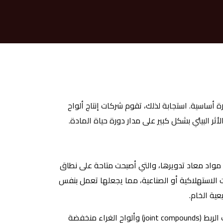
رة أساسية. استجابة لذلك، تقوم شركات إنتاج ألواح
ثر البيئي بشكل كبير على مدار دورة حياة المادة.
ى مواد معاد تدويرها، والتي أصبحت متاحة على نطاق
ت الاستهلاكية أو الصناعية، مما يجعلها تعمل بنفس
ية الخام.
لتحسين جودة البيئة الداخلية، يزداد اعتماد الصناعة على مركّبات الربط (joint compounds) وألواح الغراء منخفضة