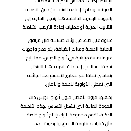
لتبسيط تركيب المقابس الذكية، السماعات
الصوتية، ونظم الإضاءة البيئية من دون التضحية
بالجودة البصرية الداخلية. هذا ينفي الحاجة إلى
الأنابيب المرئية أو عمليات إعادة التركيب الشاملة.
علاوة على ذلك، في بيئات حساسة مثل مرافق
الرعاية الصحية ومراكز الضيافة، يتم دمج واجهات
غير ملامسة مباشرة في ألواح الجبس، مما يتيح
تحكمًا صحيًا في إعدادات الغرف. هذا الابتكار
يتماشى تمامًا مع معايير التصميم بعد الجائحة
التي تعطي الأولوية للصحة والأمان.
بصفتها مزودًا لأفضل حلول ألواح الجبس ذات
الجودة العالية التي تشكل الأساس لهذه الأنظمة
الذكية، تقوم مجموعة باتيك بإنتاج ألواح خاصة
مثل خيارات مقاومة الحريق والرطوبة ، هذه