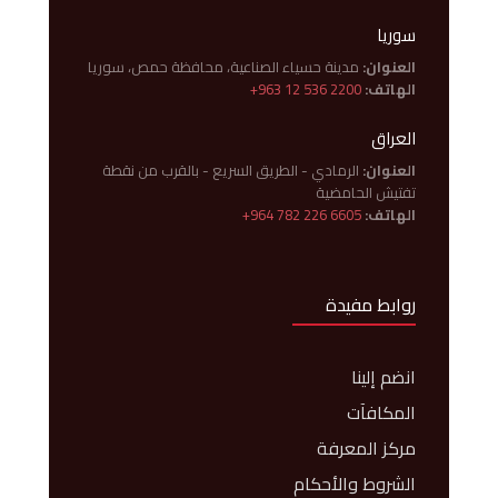
سوريا
العنوان:
مدينة حسياء الصناعية، محافظة حمص، سوريا
الهاتف:
+963 12 536 2200
العراق
العنوان:
الرمادي - الطريق السريع - بالقرب من نقطة
تفتيش الحامضية
الهاتف:
+964 782 226 6605
روابط مفيدة
انضم إلينا
المكافآت
مركز المعرفة
الشروط والأحكام