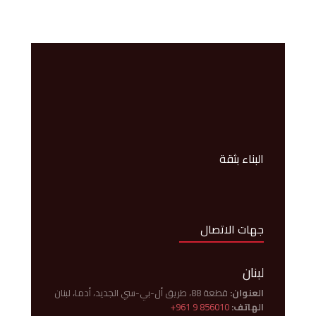
البناء بثقة
جهات الاتصال
لبنان
العنوان:
قطعة 88، طريق أل-بي-سي الجديد، أدما، لبنان
الهاتف:
+961 9 856010