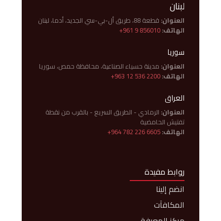
لبنان
العنوان:
قطعة 88، طريق أل-بي-سي الجديد، أدما، لبنان
الهاتف:
+961 9 856010
سوريا
العنوان:
مدينة حسياء الصناعية، محافظة حمص، سوريا
الهاتف:
+963 12 536 2200
العراق
العنوان:
الرمادي - الطريق السريع - بالقرب من نقطة
تفتيش الحامضية
الهاتف:
+964 782 226 6605
روابط مفيدة
انضم إلينا
المكافآت
مركز المعرفة