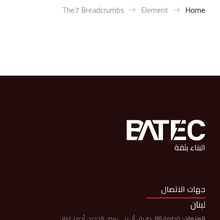
The7 Breadcrumbs
Element
You are here:
Home
البناء بثقة
جهات الاتصال
لبنان
العنوان:
قطعة 88، طريق أل-بي-سي الجديد، أدما، لبنان