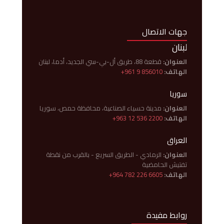
جهات الاتصال
لبنان
العنوان:
قطعة 88، طريق أل-بي-سي الجديد، أدما، لبنان
الهاتف:
+961 9 856010
سوريا
العنوان:
مدينة حسياء الصناعية، محافظة حمص، سوريا
الهاتف:
+963 12 536 2200
العراق
العنوان:
الرمادي - الطريق السريع - بالقرب من نقطة
تفتيش الحامضية
الهاتف:
+964 782 226 6605
روابط مفيدة