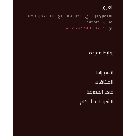
العراق
العنوان:
الرمادي - الطريق السريع - بالقرب من نقطة
تفتيش الحامضية
الهاتف:
+964 782 226 6605
روابط مفيدة
انضم إلينا
المكافآت
مركز المعرفة
الشروط والأحكام