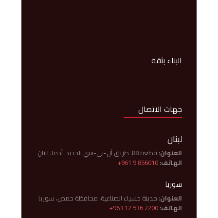
البناء بثقة
جهات الاتصال
لبنان
العنوان:
قطعة 88، طريق أل-بي-سي الجديد، أدما، لبنان
الهاتف:
+961 9 856010
سوريا
العنوان:
مدينة حسياء الصناعية، محافظة حمص، سوريا
الهاتف:
+963 12 536 2200