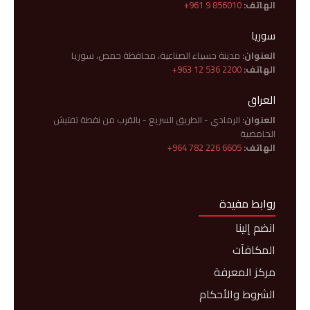
الهاتف:
+961 9 856010
سوريا
العنوان:
مدينة حسياء الصناعية، محافظة حمص، سوريا
الهاتف:
+963 12 536 2200
العراق
العنوان:
الرمادي - الطريق السريع - بالقرب من نقطة تفتيش
الحامضية
الهاتف:
+964 782 226 6605
روابط مفيدة
انضم إلينا
المكافآت
مركز المعرفة
الشروط والأحكام