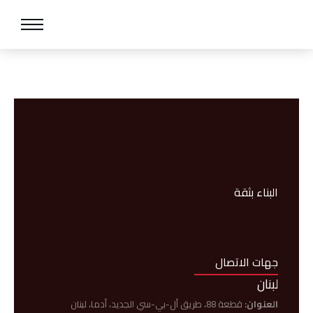
البناء بثقة
جهات الاتصال
لبنان
العنوان:
قطعة 88، طريق أل-بي-سي الجديد، أدما، لبنان