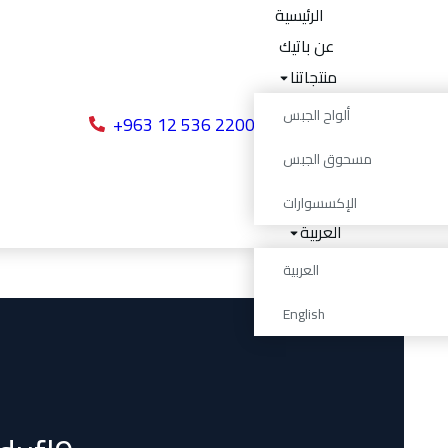
الرئيسية
عن باتيك
منتجاتنا
المكافآت
ألواح الجبس
+963 12 536 2200
مشاريعنا
مسحوق الجبس
انضم إلينا
تواصل معنا
الإكسسوارات
العربية
العربية
English