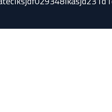
ateclksjdf029348lkasjd231d1