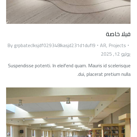
فيلا خاصة
By
grpbateclksjdf029348lkasjd231d1dufl9
AR
,
Projects
يوليو 12, 2025
Suspendisse potenti. In eleifend quam. Mauris id scelerisque
dui, placerat pretium nulla.