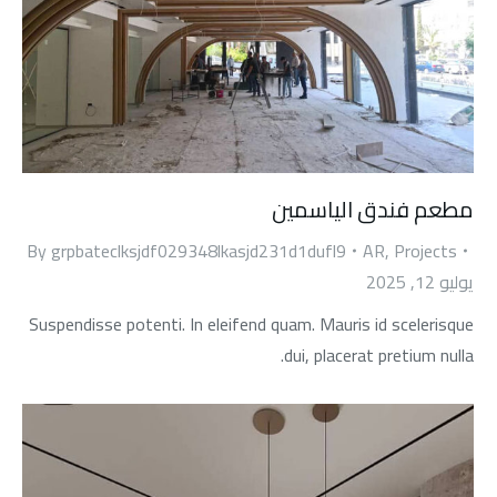
مطعم فندق الياسمين
By
grpbateclksjdf029348lkasjd231d1dufl9
AR
,
Projects
يوليو 12, 2025
Suspendisse potenti. In eleifend quam. Mauris id scelerisque
dui, placerat pretium nulla.