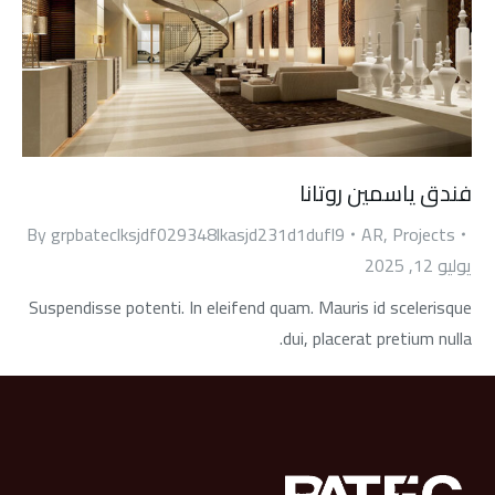
فندق ياسمين روتانا
By
grpbateclksjdf029348lkasjd231d1dufl9
AR
,
Projects
يوليو 12, 2025
Suspendisse potenti. In eleifend quam. Mauris id scelerisque
dui, placerat pretium nulla.