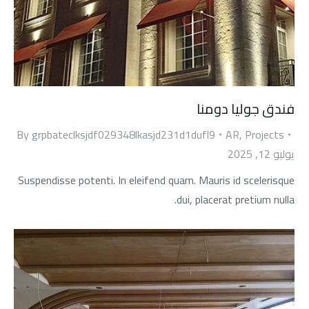
فندق جوليا دومنا
By
grpbateclksjdf029348lkasjd231d1dufl9
AR
,
Projects
يوليو 12, 2025
Suspendisse potenti. In eleifend quam. Mauris id scelerisque
dui, placerat pretium nulla.