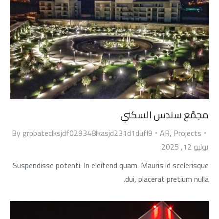
مجمّع سندس السكني
By
grpbateclksjdf029348lkasjd231d1dufl9
AR
,
Projects
يوليو 12, 2025
Suspendisse potenti. In eleifend quam. Mauris id scelerisque
dui, placerat pretium nulla.